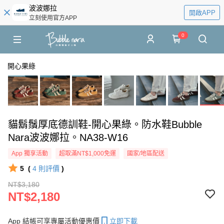
波波娜拉
開啟APP
立刻使用官方APP
0
開心果綠
貓鬍鬚厚底德訓鞋-開心果綠。防水鞋Bubble
Nara波波娜拉。NA38-W16
App 獨享活動
超取滿NT$1,000免運
國家/地區配送
5
(
4
則評價
)
NT$3,180
NT$2,180
App 結帳可享專屬活動優惠價
立即下載