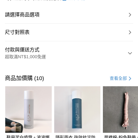
請選擇商品選項
尺寸對照表
付款與運送方式
超取滿NT$1,000免運
付款方式
信用卡一次付款
商品加價購 (10)
查看全部
超商取貨付款
LINE Pay
Apple Pay
悠遊付
全盈+PAY
鞋用潔白噴霧。波波娜
隱形雨衣 強效抗污防
厚織棉-粉色鞋帶