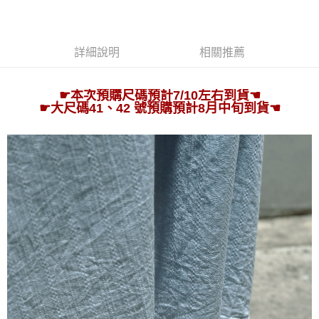
１．透過由恩沛科技股份有限公司提供之「AFTEE先享後付」服務完成之交
每筆NT$90，滿NT$1,800(含以上)免運費
易，需依本服務之必要範圍內提供個人資料，並將交易相關給付款項請求債
權轉讓予恩沛科技股份有限公司。
中華郵政
２．關於個人資料處理事宜，請瀏覽以下網址：
每筆NT$100，滿NT$1,800(含以上)免運費
詳細說明
相關推薦
https://aftee.tw/terms/#terms3
３．未成年的使用者請事先徵得法定代理人或監護人之同意方可使用
順豐香港澳門地區配送
查看運費
「AFTEE先享後付」，若未經同意申辦者引起之損失，本公司不負相關責
任。
☛本次
預購尺碼預計7/10左右到貨
☚
其他國家/地區配送
查看運費
４．使用「AFTEE先享後付」時，將依據個別帳號之用戶狀況，依本公司即
☛
大尺碼41
、42
號
預購
預計8月中旬到貨
☚
時審查核予不同之上限額度；若仍有額度不足之情形，本公司將視審查結果
請求用戶進行身份認證。
５．嚴禁一人註冊多個帳號或使用他人資訊註冊。若發現惡意使用之情形，
恩沛科技股份有限公司將有權停止該用戶之使用額度並採取法律行動。