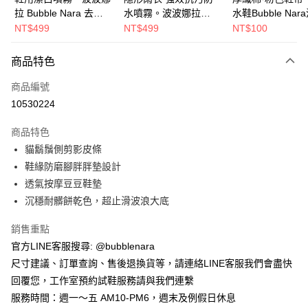
拉 Bubble Nara 去除
水噴霧。波波娜拉
水鞋Bubble Nar
AFTEE先享後付
皮鞋髒汙，乾淨潔白
Bubble Nara
娜拉
NT$499
NT$499
NT$100
相關說明
【關於「AFTEE先享後付」】
ATM付款
商品特色
AFTEE先享後付是「在收到商品之後才付款」的支付方式。 讓您購物簡單
便利好安心！
商品編號
１．簡單：不需註冊會員、不需綁卡、不需儲值。
運送方式
２．便利：只要手機號碼，簡訊認證，即可結帳。
10530224
３．安心：先確認商品／服務後，再付款。
全家取貨付款
商品特色
每筆NT$60，滿NT$1,000(含以上)免運費
【「AFTEE先享後付」結帳流程】
貓鬍鬚側剪影皮條
１．於結帳方式選擇「AFTEE先享後付」後，將跳轉至「AFTEE先享後付」
付款後全家取貨
結帳頁面，進行簡訊認證並確認金額後，即可完成結帳。
鞋緣防磨腳胖胖墊設計
２．訂單成立數日內，您將收到繳費通知簡訊。
每筆NT$60，滿NT$1,000(含以上)免運費
透氣按摩豆豆鞋墊
３．收到繳費通知簡訊後14天內，點擊此簡訊中的連結，可透過四大超商／
ATM／網路銀行／等多元方式進行付款，方視為交易完成。
沉穩耐髒餅乾色，超止滑波浪大底
7-11取貨付款
※ 請注意：結帳手續完成當下不需立刻繳費，但若您需要取消訂單，請聯絡
每筆NT$60，滿NT$1,800(含以上)免運費
購買商品的店家。未經商家同意取消之訂單仍視為有效，需透過AFTEE先享
銷售重點
後付繳納相關費用。
官方LINE客服搜尋: @bubblenara
付款後7-11取貨
※ 交易是否成功請以「AFTEE先享後付 」之結帳頁面顯示為準，若有關於
是否繳費成功／繳費後需取消欲退款等相關疑問，請聯繫「AFTEE先享後付
尺寸建議、訂單查詢、售後退換貨等，請連絡LINE客服我們會盡快
每筆NT$60，滿NT$1,800(含以上)免運費
客戶支援中心」
https://netprotections.freshdesk.com/support/home
回覆您，工作室預約試鞋服務請與我們連繫
宅配
服務時間：週一～五 AM10-PM6，週末及例假日休息
【注意事項】