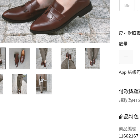
35
尺寸對照
數量
App 結
付款與運
超取滿NT$
付款方式
商品特色
信用卡一
商品編號
11602167
超商取貨