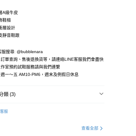
層A級牛皮
飾鞋楦
衝層設計
皮靜音鞋跟
服搜尋: @bubblenara
享後付
訂單查詢、售後退換貨等，請連絡LINE客服我們會盡快
工作室預約試鞋服務請與我們連繫
FTEE先享後付」】
週一～五 AM10-PM6，週末及例假日休息
先享後付是「在收到商品之後才付款」的支付方式。 讓您購物簡單
心！
：不需註冊會員、不需綁卡、不需儲值。
：只要手機號碼，簡訊認證，即可結帳。
類 (3)
：先確認商品／服務後，再付款。
付款
碑鞋單 ( 首購推薦 )
EE先享後付」結帳流程】
客服
0，滿NT$1,000(含以上)免運費
方式選擇「AFTEE先享後付」後，將跳轉至「AFTEE先享後
市
3月新品
頁面，進行簡訊認證並確認金額後，即可完成結帳。
家取貨
成立數日內，您將收到繳費通知簡訊。
/ 孟克鞋
查看全部
費通知簡訊後14天內，點擊此簡訊中的連結，可透過四大超商
0，滿NT$1,000(含以上)免運費
網路銀行／等多元方式進行付款，方視為交易完成。