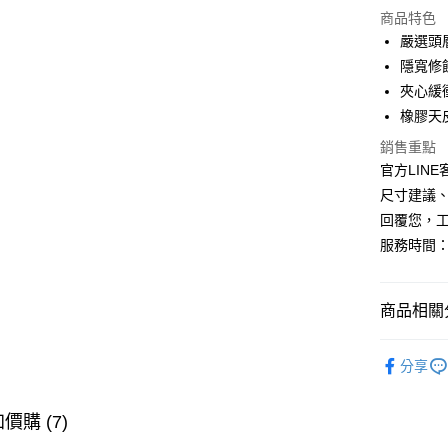
商品特色
LINE Pay
嚴選頭
隱寬修
Apple Pay
夾心緩
悠遊付
橡膠天
全盈+PAY
銷售重點
官方LINE客
AFTEE先
尺寸建議、
相關說明
回覆您，
【關於「A
ATM付款
服務時間：
AFTEE
便利好安
１．簡單
２．便利
運送方式
商品相關分
３．安心
全家取貨
👍 老友口
【「AFT
分享
每筆NT$6
１．於結帳
🔥 新品上
付」結帳
付款後全
２．訂單
▸ 樂福鞋 
價購 (7)
３．收到繳
每筆NT$6
／ATM／