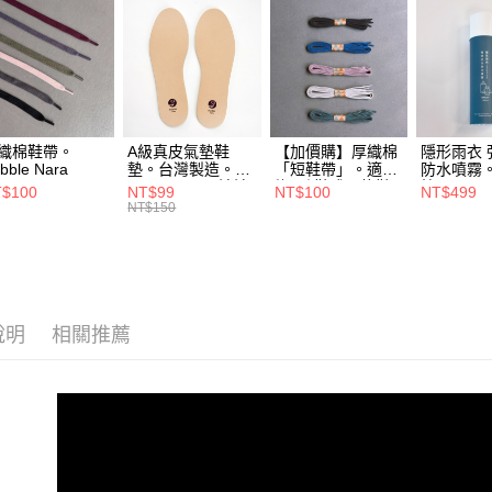
※ 請注意
7-11取貨
絡購買商品
先享後付
每筆NT$6
※ 交易是
是否繳費成
付款後7-1
付客戶支
每筆NT$6
織棉鞋帶。
A級真皮氣墊鞋
【加價購】厚織棉
隱形雨衣 
【注意事
宅配
bble Nara
墊。台灣製造。
「短鞋帶」。適合
防水噴霧
１．透過由
Bubble Nara 波波
綁3孔鞋或兩條鞋
拉 Bubble
交易，需
$100
NT$99
NT$100
NT$499
每筆NT$9
娜拉
帶搭配綁法。波波
NT$150
求債權轉
娜拉Bubble Nara
２．關於
中華郵政
https://aft
每筆NT$1
３．未成
「AFTE
順豐香港
任。
４．使用「
說明
相關推薦
其他國家/
即時審查
結果請求
５．嚴禁
形，恩沛
動。