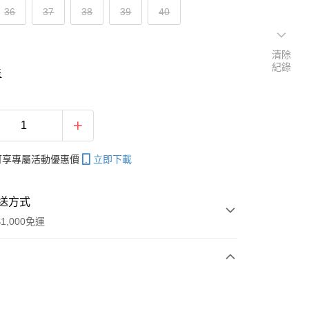
36
37
38
39
40
清除
紀錄
表
帳可享專屬活動優惠價
立即下載
送方式
1,000免運
次付款
付款