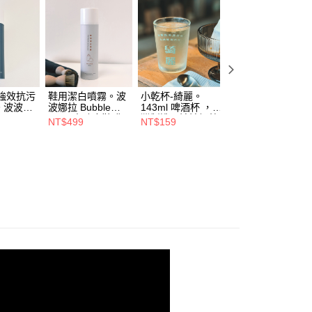
：結帳手續完成當下不需立刻繳費，但若您需要取消訂單，請聯
付款
的店家。未經商家同意取消之訂單仍視為有效，需透過AFTEE
繳納相關費用。
0，滿NT$1,800(含以上)免運費
否成功請以「AFTEE先享後付 」之結帳頁面顯示為準，若有關於
功／繳費後需取消欲退款等相關疑問，請聯繫「AFTEE先享後
1取貨
援中心」
https://netprotections.freshdesk.com/support/home
0，滿NT$1,800(含以上)免運費
強效抗污
鞋用潔白噴霧。波
小乾杯-綺麗。
小乾杯-鹽系。
項】
。波波娜
波娜拉 Bubble
143ml 啤酒杯 ，台
143ml 啤酒杯 ，
恩沛科技股份有限公司提供之「AFTEE先享後付」服務完成之
 Nara
Nara 去除皮鞋髒
灣製造。波波娜拉
灣製造。波波娜拉
依本服務之必要範圍內提供個人資料，並將交易相關給付款項請
NT$499
NT$159
NT$159
0，滿NT$1,800(含以上)免運費
汙，乾淨潔白
Bubble Nara
Bubble Nara
讓予恩沛科技股份有限公司。
個人資料處理事宜，請瀏覽以下網址：
ee.tw/terms/#terms3
00，滿NT$1,800(含以上)免運費
年的使用者請事先徵得法定代理人或監護人之同意方可使用
E先享後付」，若未經同意申辦者引起之損失，本公司不負相關責
澳門地區配送
查看運費
AFTEE先享後付」時，將依據個別帳號之用戶狀況，依本公司
地區配送
查看運費
核予不同之上限額度；若仍有額度不足之情形，本公司將視審查
用戶進行身份認證。
一人註冊多個帳號或使用他人資訊註冊。若發現惡意使用之情
科技股份有限公司將有權停止該用戶之使用額度並採取法律行