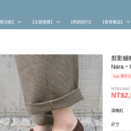
惠活動】
【主題推薦】
【熱銷排行】
【會員權益】
剪影蝴蝶
Nara。
App 獨享
NT$3,580
NT$2,
深梅紅
尺寸