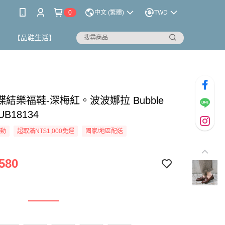
0
中文 (繁體)
TWD
【品鞋生活】
結樂福鞋-深梅紅。波波娜拉 Bubble
UB18134
活動
超取滿NT$1,000免運
國家/地區配送
580