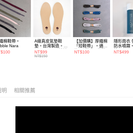
※ 請注意
7-11取貨
絡購買商品
先享後付
每筆NT$6
※ 交易是
是否繳費成
付款後7-1
付客戶支
每筆NT$6
織棉鞋帶。
A級真皮氣墊鞋
【加價購】厚織棉
隱形雨衣 
【注意事
宅配
bble Nara
墊。台灣製造。
「短鞋帶」。適合
防水噴霧
１．透過由
Bubble Nara 波波
綁3孔鞋或兩條鞋
拉 Bubble
交易，需
$100
NT$99
NT$100
NT$499
每筆NT$9
娜拉
帶搭配綁法。波波
NT$150
求債權轉
娜拉Bubble Nara
２．關於
中華郵政
https://aft
每筆NT$1
３．未成
「AFTE
順豐香港
任。
４．使用「
說明
相關推薦
其他國家/
即時審查
結果請求
５．嚴禁
形，恩沛
動。