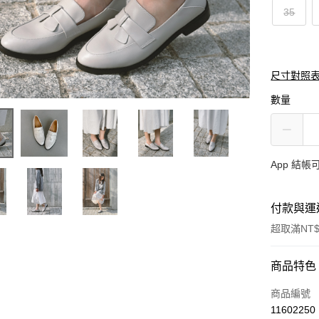
35
尺寸對照
數量
App 結
付款與運
超取滿NT$
付款方式
商品特色
信用卡一
商品編號
11602250
超商取貨