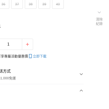
36
37
38
39
40
清除
紀錄
表
帳可享專屬活動優惠價
立即下載
送方式
1,000免運
次付款
付款