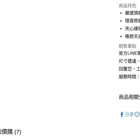
商品特色
LINE Pay
嚴選頭
隱寬修
Apple Pay
夾心緩
悠遊付
橡膠天
全盈+PAY
銷售重點
官方LINE客
AFTEE先
尺寸建議、
相關說明
回覆您，
【關於「A
ATM付款
服務時間：
AFTEE
便利好安
１．簡單
２．便利
運送方式
商品相關分
３．安心
全家取貨
👍 老友口
【「AFT
分享
每筆NT$6
１．於結帳
🔥 新品上
付」結帳
付款後全
２．訂單
▸ 樂福鞋 
價購 (7)
３．收到繳
每筆NT$6
／ATM／