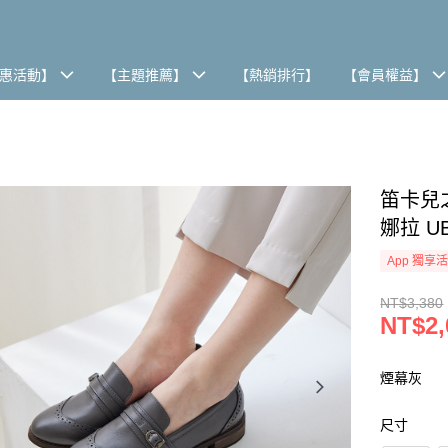
惠活動】
【主題推薦】
【熱銷排行】
【會員權益】
笛卡兒之
娜拉 UB
App 獨享
NT$3,380
NT$2,
煙幕灰
尺寸