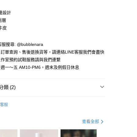
邊設計
衝層
牛皮
服搜尋: @bubblenara
訂單查詢、售後退換貨等，請連絡LINE客服我們會盡快
享後付
工作室預約試鞋服務請與我們連繫
週一～五 AM10-PM6，週末及例假日休息
FTEE先享後付」】
先享後付是「在收到商品之後才付款」的支付方式。 讓您購物簡單
心！
：不需註冊會員、不需綁卡、不需儲值。
類 (2)
：只要手機號碼，簡訊認證，即可結帳。
：先確認商品／服務後，再付款。
單(售完不追加專區)
客服
付款
EE先享後付」結帳流程】
/ 孟克鞋
0，滿NT$1,000(含以上)免運費
方式選擇「AFTEE先享後付」後，將跳轉至「AFTEE先享後
頁面，進行簡訊認證並確認金額後，即可完成結帳。
查看全部
家取貨
成立數日內，您將收到繳費通知簡訊。
費通知簡訊後14天內，點擊此簡訊中的連結，可透過四大超商
0，滿NT$1,000(含以上)免運費
網路銀行／等多元方式進行付款，方視為交易完成。