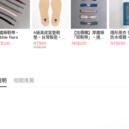
※ 請注意
7-11取貨
絡購買商品
先享後付
每筆NT$6
※ 交易是
是否繳費成
付款後7-1
付客戶支
織棉鞋帶。
A級真皮氣墊鞋
【加價購】厚織棉
隱形雨衣 
每筆NT$6
bble Nara
墊。台灣製造。
「短鞋帶」。適合
防水噴霧
【注意事
Bubble Nara 波波
綁3孔鞋或兩條鞋
拉 Bubble
$100
NT$99
NT$100
NT$499
宅配
１．透過由
娜拉
帶搭配綁法。波波
NT$150
交易，需
娜拉Bubble Nara
每筆NT$9
求債權轉
２．關於
中華郵政
https://aft
每筆NT$1
３．未成
「AFTE
說明
相關推薦
順豐香港
任。
４．使用「
其他國家/
即時審查
結果請求
５．嚴禁
形，恩沛
動。