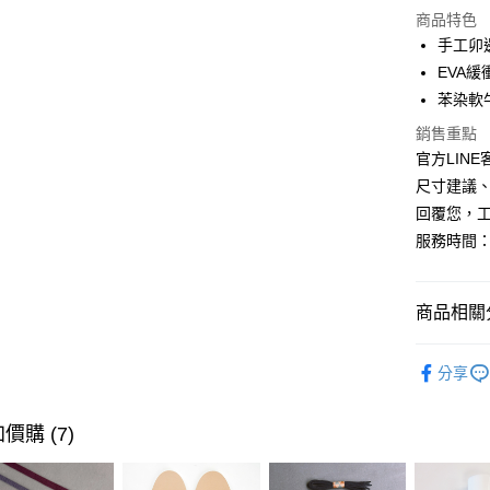
商品特色
LINE Pay
手工卯
EVA緩
Apple Pay
苯染軟
悠遊付
銷售重點
官方LINE客
全盈+PAY
尺寸建議、
AFTEE先
回覆您，
相關說明
服務時間：
【關於「A
ATM付款
AFTEE
便利好安
１．簡單
商品相關分
２．便利
運送方式
３．安心
絕版典藏清
分享
全家取貨
【「AFT
▸ 樂福鞋 
每筆NT$6
１．於結帳
付」結帳
價購 (7)
付款後全
２．訂單
３．收到繳
每筆NT$6
／ATM／