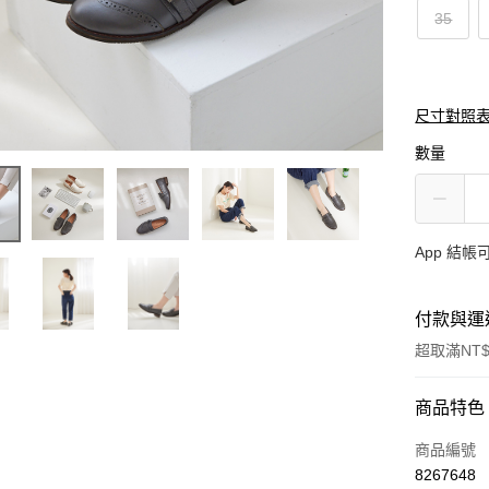
35
尺寸對照
數量
App 結
付款與運
超取滿NT$
付款方式
商品特色
信用卡一
商品編號
8267648
超商取貨