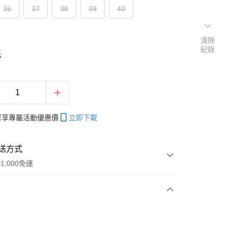
36
37
38
39
40
清除
紀錄
表
帳可享專屬活動優惠價
立即下載
送方式
1,000免運
次付款
付款