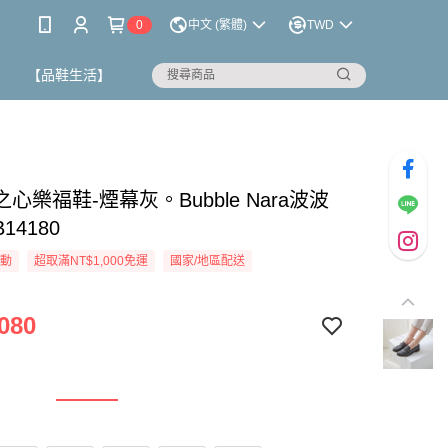
0
中文 (繁體)
TWD
【品鞋生活】
心樂福鞋-煙幕灰。Bubble Nara波波
14180
活動
超取滿NT$1,000免運
國家/地區配送
080