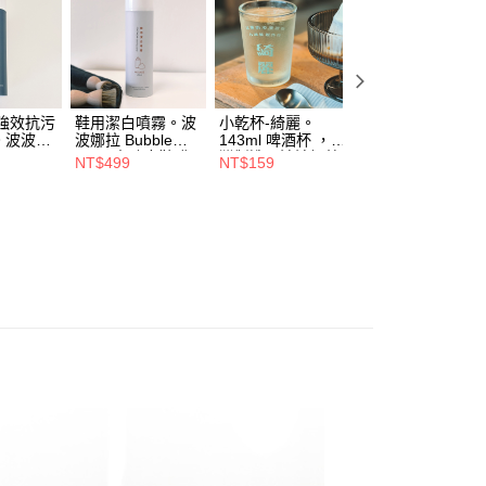
：結帳手續完成當下不需立刻繳費，但若您需要取消訂單，請聯
付款
的店家。未經商家同意取消之訂單仍視為有效，需透過AFTEE
繳納相關費用。
0，滿NT$1,800(含以上)免運費
否成功請以「AFTEE先享後付 」之結帳頁面顯示為準，若有關於
功／繳費後需取消欲退款等相關疑問，請聯繫「AFTEE先享後
1取貨
援中心」
https://netprotections.freshdesk.com/support/home
強效抗污
鞋用潔白噴霧。波
小乾杯-綺麗。
小乾杯-鹽系。
0，滿NT$1,800(含以上)免運費
。波波娜
波娜拉 Bubble
143ml 啤酒杯 ，台
143ml 啤酒杯 ，
項】
 Nara
Nara 去除皮鞋髒
灣製造。波波娜拉
灣製造。波波娜拉
NT$499
NT$159
NT$159
恩沛科技股份有限公司提供之「AFTEE先享後付」服務完成之
汙，乾淨潔白
Bubble Nara
Bubble Nara
依本服務之必要範圍內提供個人資料，並將交易相關給付款項請
0，滿NT$1,800(含以上)免運費
讓予恩沛科技股份有限公司。
個人資料處理事宜，請瀏覽以下網址：
ee.tw/terms/#terms3
00，滿NT$1,800(含以上)免運費
年的使用者請事先徵得法定代理人或監護人之同意方可使用
E先享後付」，若未經同意申辦者引起之損失，本公司不負相關責
澳門地區配送
查看運費
AFTEE先享後付」時，將依據個別帳號之用戶狀況，依本公司
地區配送
查看運費
核予不同之上限額度；若仍有額度不足之情形，本公司將視審查
用戶進行身份認證。
一人註冊多個帳號或使用他人資訊註冊。若發現惡意使用之情
科技股份有限公司將有權停止該用戶之使用額度並採取法律行