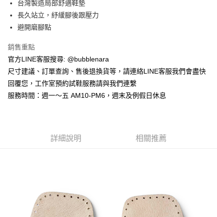
台灣製造局部舒適鞋墊
１．於結帳方式選擇「AFTEE先享後付」後，將跳轉至「AFTEE先享後付」
付款後全家取貨
結帳頁面，進行簡訊認證並確認金額後，即可完成結帳。
長久站立，紓緩腳後跟壓力
２．訂單成立數日內，您將收到繳費通知簡訊。
每筆NT$60，滿NT$1,000(含以上)免運費
避開磨腳點
３．收到繳費通知簡訊後14天內，點擊此簡訊中的連結，可透過四大超商／
ATM／網路銀行／等多元方式進行付款，方視為交易完成。
7-11取貨付款
※ 請注意：結帳手續完成當下不需立刻繳費，但若您需要取消訂單，請聯絡
銷售重點
每筆NT$60，滿NT$1,800(含以上)免運費
購買商品的店家。未經商家同意取消之訂單仍視為有效，需透過AFTEE先享
官方LINE客服搜尋: @bubblenara
後付繳納相關費用。
尺寸建議、訂單查詢、售後退換貨等，請連絡LINE客服我們會盡快
付款後7-11取貨
※ 交易是否成功請以「AFTEE先享後付 」之結帳頁面顯示為準，若有關於
是否繳費成功／繳費後需取消欲退款等相關疑問，請聯繫「AFTEE先享後付
回覆您，工作室預約試鞋服務請與我們連繫
每筆NT$60，滿NT$1,800(含以上)免運費
客戶支援中心」
https://netprotections.freshdesk.com/support/home
服務時間：週一～五 AM10-PM6，週末及例假日休息
宅配
【注意事項】
１．透過由恩沛科技股份有限公司提供之「AFTEE先享後付」服務完成之交
每筆NT$90，滿NT$1,800(含以上)免運費
易，需依本服務之必要範圍內提供個人資料，並將交易相關給付款項請求債
權轉讓予恩沛科技股份有限公司。
中華郵政
詳細說明
相關推薦
２．關於個人資料處理事宜，請瀏覽以下網址：
每筆NT$100，滿NT$1,800(含以上)免運費
https://aftee.tw/terms/#terms3
３．未成年的使用者請事先徵得法定代理人或監護人之同意方可使用
順豐香港澳門地區配送
查看運費
「AFTEE先享後付」，若未經同意申辦者引起之損失，本公司不負相關責
任。
其他國家/地區配送
查看運費
４．使用「AFTEE先享後付」時，將依據個別帳號之用戶狀況，依本公司即
時審查核予不同之上限額度；若仍有額度不足之情形，本公司將視審查結果
請求用戶進行身份認證。
５．嚴禁一人註冊多個帳號或使用他人資訊註冊。若發現惡意使用之情形，