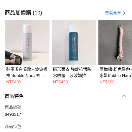
付款方式
信用卡一次付款
商品加價購 (10)
查看全部
超商取貨付款
LINE Pay
Apple Pay
悠遊付
全盈+PAY
鞋用潔白噴霧。波波娜
隱形雨衣 強效抗污防
厚織棉-粉色鞋帶
拉 Bubble Nara 去除
水噴霧。波波娜拉
水鞋Bubble Nar
AFTEE先享後付
皮鞋髒汙，乾淨潔白
Bubble Nara
娜拉
NT$499
NT$499
NT$100
相關說明
【關於「AFTEE先享後付」】
ATM付款
商品特色
AFTEE先享後付是「在收到商品之後才付款」的支付方式。 讓您購物簡單
便利好安心！
商品編號
１．簡單：不需註冊會員、不需綁卡、不需儲值。
運送方式
２．便利：只要手機號碼，簡訊認證，即可結帳。
8493317
３．安心：先確認商品／服務後，再付款。
全家取貨付款
商品特色
每筆NT$60，滿NT$1,000(含以上)免運費
【「AFTEE先享後付」結帳流程】